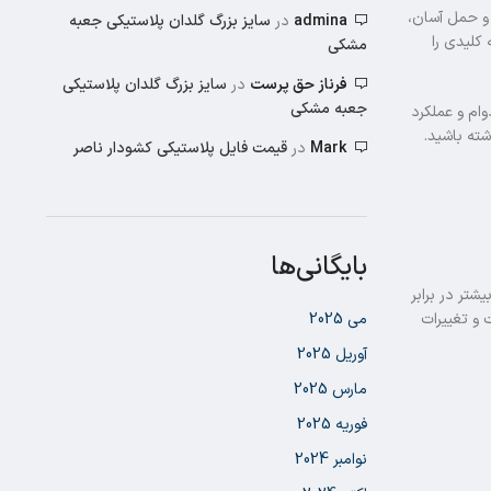
و حمل آسان،
admina
در
سایز بزرگ گلدان پلاستیکی جعبه
 کلیدی را
مشکی
فرناز حق پرست
در
سایز بزرگ گلدان پلاستیکی
جعبه مشکی
ام و عملکرد
ته باشید.
Mark
در
قیمت فایل پلاستیکی کشودار ناصر
بایگانی‌ها
شتر در برابر
کنند. برای مثال، مواد با کیفیت بالاتر معمولاً مقاومت بهتری در برابر اشعه UV، رطوبت و تغییرات
می 2025
آوریل 2025
مارس 2025
فوریه 2025
نوامبر 2024