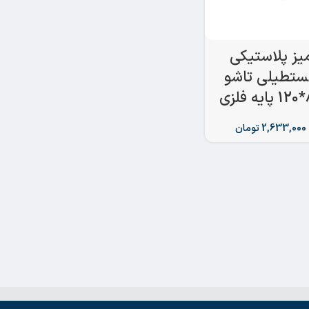
یز پلاستیکی
تطیلی تاشو
لزی
2,633,000
تومان