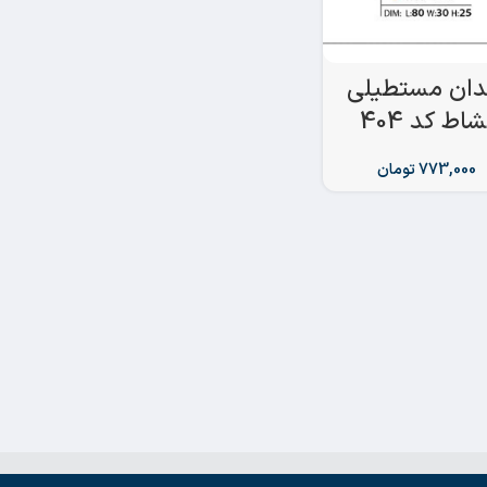
دان مستطیلی
شاط کد 404
773,000
تومان