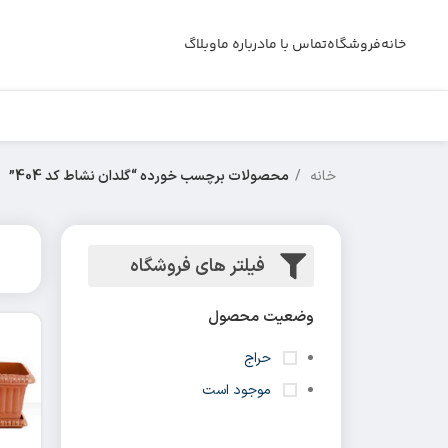
خانه
فروشگاه
تماس با ما
درباره ما
وبلاگ
خانه
محصولات برچسب خورده “گلدان نشاط کد 404”
فیلتر های فروشگاه
وضعیت محصول
حراج
موجود است