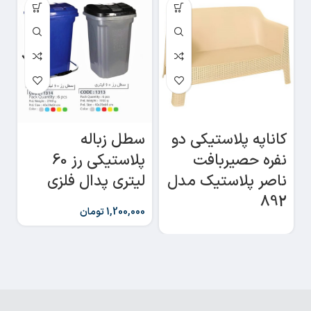
سطل زباله
کاناپه پلاستیکی دو
س
پلاستیکی رز 60
نفره حصیربافت
لیتری پدال فلزی
ناصر پلاستیک مدل
د
892
1,200,000
تومان