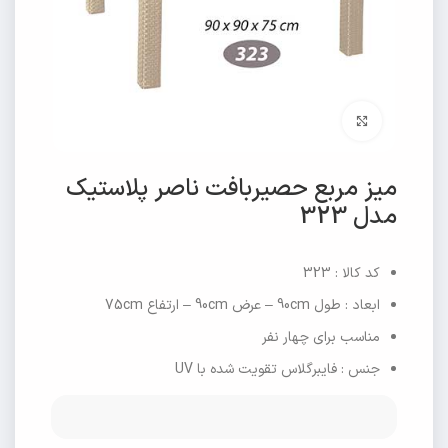
برای بزرگنمایی کلیک کنید
میز مربع حصیربافت ناصر پلاستیک
مدل 323
کد کالا : 323
ابعاد : طول 90cm – عرض 90cm – ارتفاع 75cm
مناسب برای چهار نفر
جنس : فایبرگلاس تقویت شده با UV