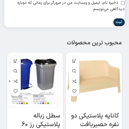
ذخیره نام، ایمیل و وبسایت من در مرورگر برای زمانی که دوباره
دیدگاهی می‌نویسم.
محبوب ترین محصولات
سطل زباله
کاناپه پلاستیکی دو
س
پلاستیکی رز 60
نفره حصیربافت